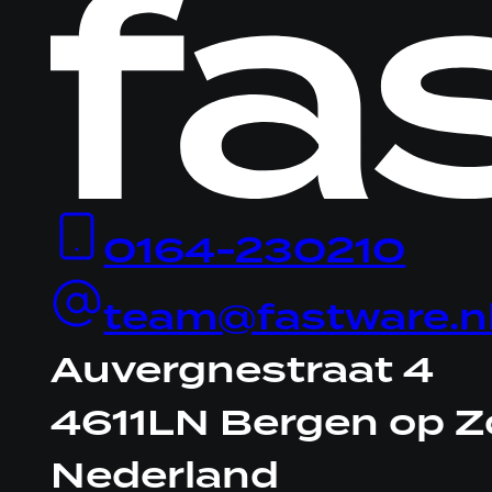
Logo
Fastware,
linkt
naar
homepage
0164-230210
team@fastware.n
Auvergnestraat 4
4611LN Bergen op 
Nederland