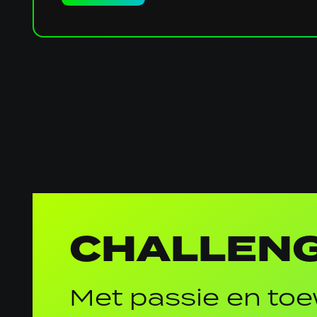
Algemene
informatie
CHALLENG
Met passie en toe