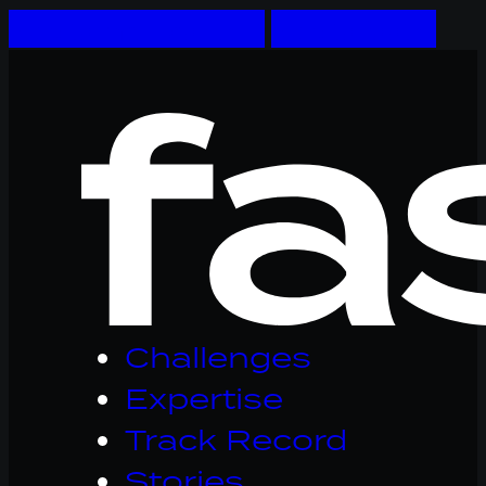
Skip to main content
Skip to footer
Logo
Fastware,
linkt
naar
homepage
Challenges
Expertise
Track Record
Stories