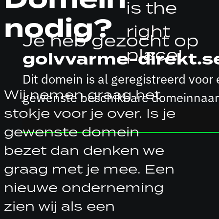
is the
nodig?
right
Je heb gezocht op
place!
golvvarme-direkt.s
Dit domein is al geregistreerd vo
Wij nemen graag het
gewenste beschikbare domeinnaam
stokje voor je over. Is je
gewenste domein
bezet dan denken we
graag met je mee. Een
nieuwe onderneming
zien wij als een