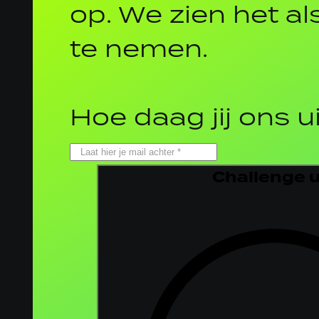
op. We zien het al
te nemen.
Hoe daag jij ons u
Challenge 