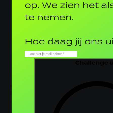
op. We zien het al
te nemen.
Hoe daag jij ons u
Challenge 