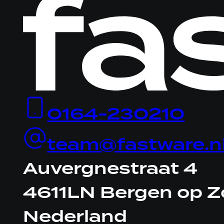
Logo
Fastware,
linkt
naar
homepage
0164-230210
team@fastware.n
Auvergnestraat 4
4611LN Bergen op 
Nederland