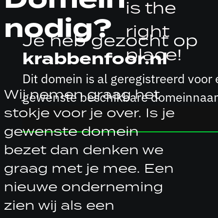
is the
nodig?
right
Je heb gezocht op
place!
krabbenfoor.nl
Dit domein is al geregistreerd vo
Wij nemen graag het
gewenste beschikbare domeinnaam
stokje voor je over. Is je
gewenste domein
bezet dan denken we
graag met je mee. Een
nieuwe onderneming
zien wij als een