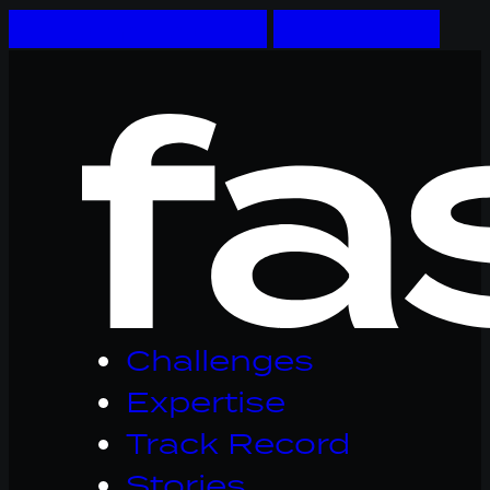
Skip to main content
Skip to footer
Logo
Fastware,
linkt
naar
homepage
Challenges
Expertise
Track Record
Stories