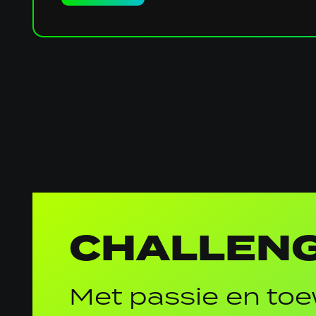
Algemene
informatie
CHALLENG
Met passie en toe