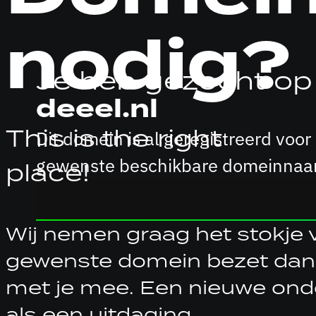
nodig?
Je heb gezocht op
deeel.nl
This is the right
Dit domein is al geregistreerd vo
gewenste beschikbare domeinnaam
place!
Wij nemen graag het stokje vo
gewenste domein bezet dan
met je mee. Een nieuwe ond
als een uitdaging.