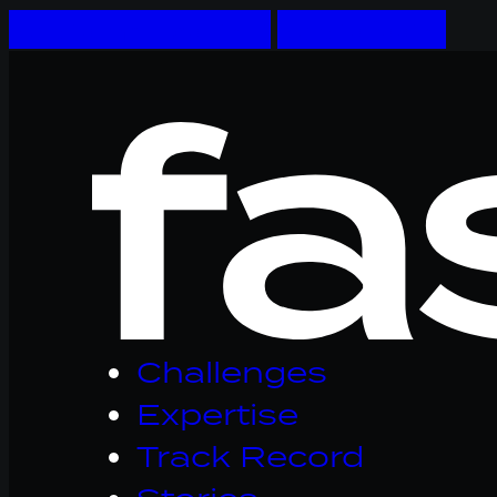
Skip to main content
Skip to footer
Logo
Fastware,
linkt
naar
homepage
Challenges
Expertise
Track Record