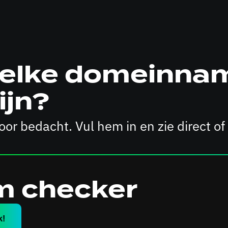
 welke domeinna
ijn?
or bedacht. Vul hem in en zie direct of
 checker