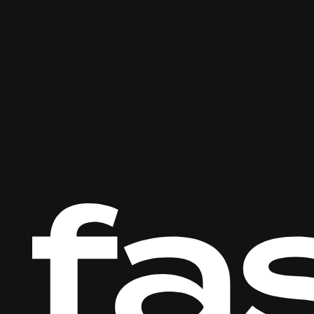
Logo
Fastware,
linkt