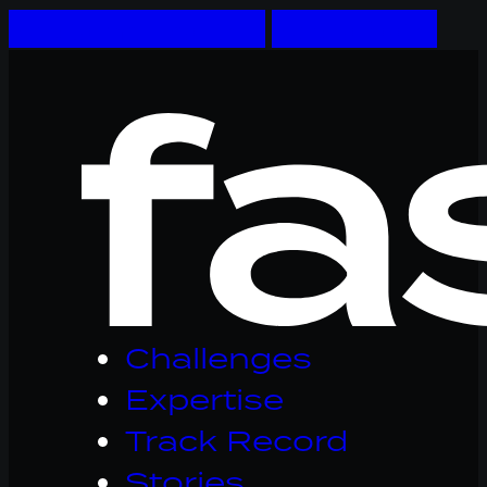
Skip to main content
Skip to footer
Logo
Fastware,
linkt
naar
homepage
Challenges
Expertise
Track Record
Stories