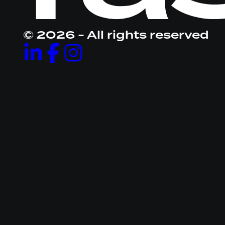
naar
homepage
© 2026 - All rights reserved
Volg
Volg
Volg
ons
ons
ons
op
op
op
LinkedIn
Facebook
Instagram