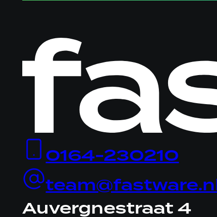
Logo
Fastware,
linkt
naar
homepage
0164-230210
team@fastware.n
Auvergnestraat 4