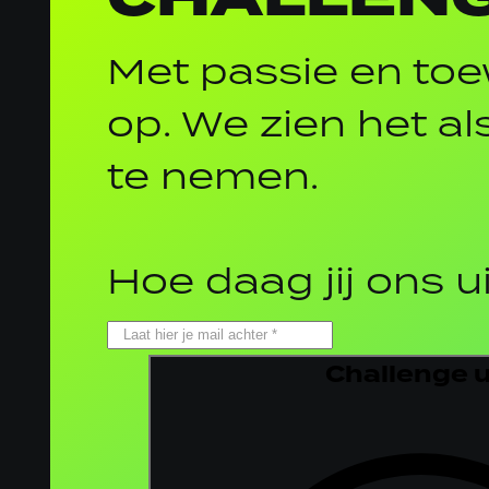
Met passie en toe
op. We zien het al
te nemen.
Hoe daag jij ons u
Challenge 