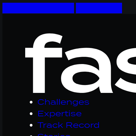
Skip to main content
Skip to footer
Logo
Fastware,
linkt
naar
homepage
Challenges
Expertise
Track Record