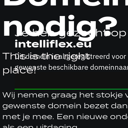
nodig?
Je heb gezocht op
intelliflex.eu
This is the right
Dit domein is al geregistreerd vo
gewenste beschikbare domeinnaam
place!
Wij nemen graag het stokje vo
gewenste domein bezet dan
met je mee. Een nieuwe ond
als een uitdaging.