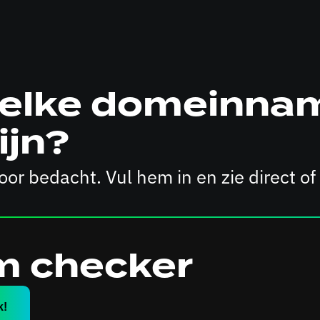
 welke domeinna
ijn?
or bedacht. Vul hem in en zie direct of
 checker