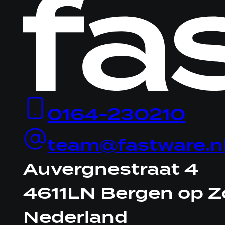
Logo
Fastware,
linkt
naar
homepage
0164-230210
team@fastware.n
Auvergnestraat 4
4611LN Bergen op 
Nederland