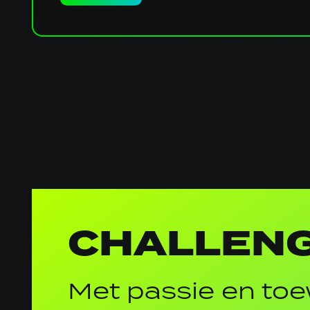
Algemene
informatie
CHALLENG
Met passie en toe