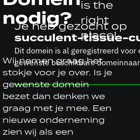
is the
nodig?
right
Je heb gezocht op
place!
succulent-tissue-c
Dit domein is al geregistreerd vo
Wij nemen graag het
gewenste beschikbare domeinnaam
stokje voor je over. Is je
gewenste domein
bezet dan denken we
graag met je mee. Een
nieuwe onderneming
zien wij als een