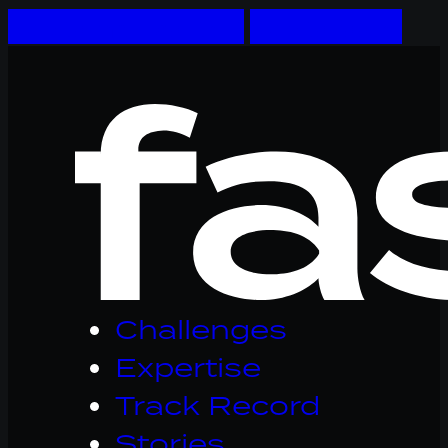
Skip to main content
Skip to footer
Logo
Fastware,
linkt
naar
homepage
Challenges
Expertise
Track Record
Stories