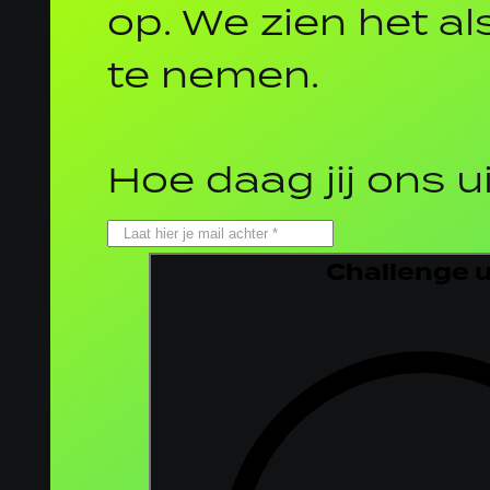
op. We zien het al
te nemen.
Hoe daag jij ons u
Challenge 